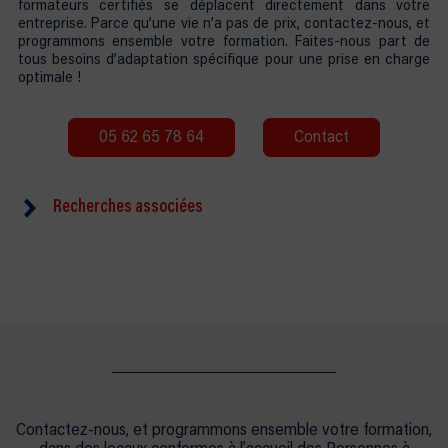
formateurs certifiés se déplacent directement dans votre
entreprise. Parce qu’une vie n’a pas de prix, contactez-nous, et
programmons ensemble votre formation. Faites-nous part de
tous besoins d’adaptation spécifique pour une prise en charge
optimale !
05 62 65 78 64
Contact
Recherches associées
Formation Secourisme Seissan
Formation SST Bordeaux
Formation AFGSU Montauban
Formation Premiers Secours Pau
Sauveteur Secouriste au Travail Auch
Formation Prévention & Geste de Secours Albi
Formation Secourisme Muret
Formation SST Castres
Formation AFGSU Colomiers
Formation Sécurité Incendie Seissan
Contactez-nous, et programmons ensemble votre formation,
Formation SSIAP Bordeaux