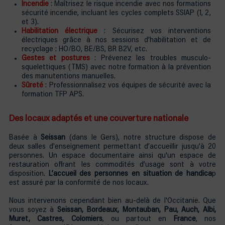
Incendie
: Maîtrisez le risque incendie avec nos formations
sécurité incendie, incluant les cycles complets SSIAP (1, 2,
et 3).
Habilitation électrique
: Sécurisez vos interventions
électriques grâce à nos sessions d’habilitation et de
recyclage : HO/BO, BE/BS, BR B2V, etc.
Gestes et postures
: Prévenez les troubles musculo-
squelettiques (TMS) avec notre formation à la prévention
des manutentions manuelles.
Sûreté
: Professionnalisez vos équipes de sécurité avec la
formation TFP APS.
Des locaux adaptés et une couverture nationale
Basée à
Seissan
(dans le Gers), notre structure dispose de
deux salles d'enseignement permettant d’accueillir jusqu'à 20
personnes. Un espace documentaire ainsi qu'un espace de
restauration offrant les commodités d’usage sont à votre
disposition.
L’accueil des personnes en situation de handica
p
est assuré par la conformité de nos locaux.
Nous intervenons cependant bien au-delà de l'Occitanie. Que
vous soyez à
Seissan, Bordeaux, Montauban, Pau, Auch, Albi,
Muret, Castres, Colomiers
, ou partout en
France
, nos