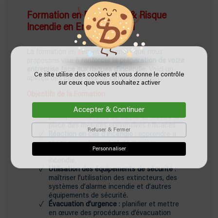
Formation en Prévention & Risque
Incendie en Entreprise Albi
La formation en sécurité incendie que nous
proposons vise à
renforcer la préparation de votre
entreprise face aux risques d’incendie
. Voici un
Ce site utilise des cookies et vous donne le contrôle
aperçu des points clés de cette formation :
sur ceux que vous souhaitez activer
Objectifs de la Formation
Prévention incendie
: comprendre les
Accepter & Continuer
principaux facteurs de risque et mettre en
place des mesures préventives efficaces.
Refuser & Fermer
Réaction en cas d’incendie
: apprendre à
réagir promptement et de manière
Personnaliser
organisée en cas de déclenchement d’un
incendie.
Utilisation des équipements de sécurité
:
maîtriser l’utilisation des extincteurs, des
systèmes d’alarme incendie et d’autres
équipements de sécurité.
Évacuation d’urgence
: planifier et mettre
en œuvre des procédures d’évacuation