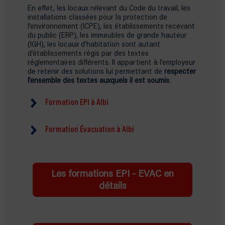
En effet, les locaux relevant du Code du travail, les
installations classées pour la protection de
l’environnement (ICPE), les établissements recevant
du public (ERP), les immeubles de grande hauteur
(IGH), les locaux d’habitation sont autant
d’établissements régis par des textes
réglementaires différents. Il appartient à l’employeur
de retenir des solutions lui permettant de
respecter
l’ensemble des textes auxquels il est soumis
.
Formation EPI à Albi
Cette formation d’environ 7 heures se compose
d’une partie théorie par vidéo-projection ainsi que
Formation Évacuation à Albi
d’exercices sur feu réel à l’aide d’un générateur de
flammes. Des extincteurs eau pulvérisée et CO2
Une formation d’environ 3 heures dans laquelle une
seront à votre disposition. Une aire de sécurité sera
partie théorique en salle sera nécessaire. En
délimitée par une banderole. Une attestation vous
fonction de votre établissement, les règles
Les formations EPI - EVAC en
sera remise en fin de stage.
d’évacuation vous seront apportées. Un
enregistrement sur votre registre de sécurité sera
détails
Source :
(article R. 4227-39 du Code du travail)
effectué en lien avec le SDIS 32 qui sera informé de
l’exercice le jour de l’intervention.
Les équipiers de première intervention (EPI)
reçoivent une formation d’intervention et de lutte
Source :
Articles R.4227-1 à R. 4227-41 – incendies,