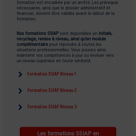
formation est encadrée par un arrêté. Les prérequis
nécessaires, ainsi que le dossier administratif et
financier, doivent être validés avant le début de la
formation.
Nos formations SSIAP
sont disponibles en
initiale,
recyclage, remise à niveau, ainsi qu’en module
complémentaire
pour répondre à toutes les
situations professionnelles. Vous pouvez ainsi
maintenir vos compétences à jour ou évoluer vers
un niveau supérieur en toute sérénité.
Formation SSIAP Niveau 1
Pour toute personne souhaitant travailler sur des
immeubles de grande hauteur (IGH), établissements
Formation SSIAP Niveau 2
recevant du public (ERP) comme agent de sécurité
incendie.
Pour toute personne souhaitant travailler sur des
immeubles de grande hauteur (IGH) ou dans des
Formation SSIAP Niveau 3
Objectif :
Acquérir des connaissances nécessaires
établissements recevant du public (ERP) en tant
pour assurer la sécurité des biens et des personnes
que chef d’équipe en sécurité incendie.
Pour toute personne souhaitant travailler sur des
dans les ERP et IGH.
immeubles de grande hauteur (IGH) ou dans des
Objectif :
Acquérir les connaissances nécessaires
établissements recevant du public (ERP) en tant
En 67 heures soit 10 jours
pour encadrer et former une équipe de sécurité
Les formations SSIAP en
que chef de service de sécurité incendie.
En centre de formation